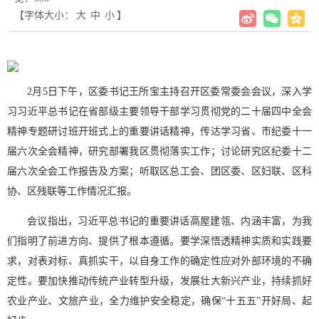
【字体大小：
大
中
小
】
2月5日下午，区委书记王所宝主持召开区委常委会会议，深入学
习习近平总书记在省部级主要领导干部学习贯彻党的二十届四中全会
精神专题研讨班开班式上的重要讲话精神，传达学习省、市纪委十一
届六次全会精神，研究部署我区贯彻落实工作；讨论研究区纪委十二
届六次全会工作报告及方案；听取区总工会、团区委、区妇联、区科
协、区残联等工作情况汇报。
会议指出，习近平总书记的重要讲话高屋建瓴、内涵丰富，为我
们指明了前进方向、提供了根本遵循。要学深悟透精神实质和实践要
求，对表对标、真抓实干，以自身工作的确定性应对外部环境的不确
定性。要加快推动传统产业转型升级，发展壮大新兴产业，持续抓好
农业产业、文旅产业，全力维护安全稳定，确保“十五五”开好局、起